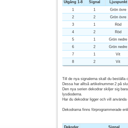
Utgång 1-8
Signal
Ljuspunkt
1
1
Grön övre
2
2
Grön övre
3
1
Röd
4
2
Röd
5
1
Grön nedre
6
2
Grön nedre
7
1
Vit
8
2
Vit
Till de nya signalerna skall du beställa
Dessa har alltså artikelnummer.2 på slu
Den nya serien dekodrar skiljer sig bar
lysdioderna.
Har du dekodrar ligger och vill använd
Dekodrarna finns förprogrammerade enl
Dekoder
Signal