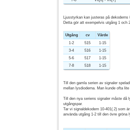
Ljusstyrkan kan justeras på dekoderns 8
Detta gör att exempelvis utgång 1 och 
Utgång
cv
Värde
1-2
515
1-15
3-4
516
1-15
5-6
517
1-15
7-8
518
1-15
Till den gamla serien av signaler spelad
mellan lysdioderna. Man kunde ofta lite 
Till den nya seriens signaler måste då ly
utgångspar.
Tar vi signaldekodern 10-401(.2) som är 
använda utgång 1-2 till den övre gröna lys