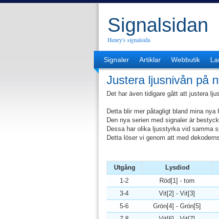
Signalsidan
Henry's signalsida
Signaler
Artiklar
Webbutik
La
Justera ljusnivån på 
Det har även tidigare gått att justera lj
Detta blir mer påtagligt bland mina nya 
Den nya serien med signaler är bestyck
Dessa har olika ljusstyrka vid samma s
Detta löser vi genom att med dekoderns
Utgång
Lysdiod
1-2
Röd[1] - tom
3-4
Vit[2] - Vit[3]
5-6
Grön[4] - Grön[5]
7-8
Vit[6] - Vit[7]