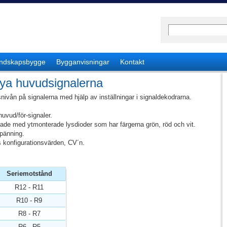
ndskapsbygge
Bygganvisningar
Kontakt
nya huvudsignalerna
usnivån på signalerna med hjälp av inställningar i signaldekodrarna.
huvud/för-signaler.
ade med ytmonterade lysdioder som har färgerna grön, röd och vit.
pänning.
 konfigurationsvärden, CV´n.
Seriemotstånd
R12 - R11
R10 - R9
R8 - R7
R6 - R5