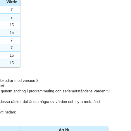
Värde
7
7
15
15
7
7
15
15
 dekodrar med version 2.
tet.
a genom ändring i programmering och seriemotståndens värden till
a dessa räcker det ändra några cv-värden och byta motstånd.
igt nedan:
Art.Nr.