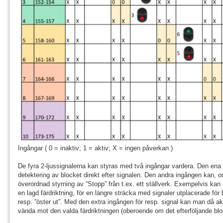
Ingångar ( 0 = inaktiv; 1 = aktiv; X = ingen påverkan )
De fyra 2-ljussignalerna kan styras med två ingångar vardera. Den ena 
detektering av blocket direkt efter signalen. Den andra ingången kan,
överordnad styrning av ”Stopp” från t.ex. ett ställverk. Exempelvis kan
en lagd färdriktning, för en längre sträcka med signaler utplacerade för 
resp. ”öster ut”. Med den extra ingången för resp. signal kan man då ak
vända mot den valda färdriktningen (oberoende om det efterföljande block