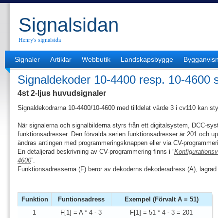
Signalsidan
Henry's signalsida
Signaler
Artiklar
Webbutik
Landskapsbygge
Bygganvisn
Signaldekoder 10-4400 resp. 10-4600 si
4st 2-ljus huvudsignaler
Signaldekodrarna 10-4400/10-4600 med tilldelat värde 3 i cv110 kan sty
När signalerna och signalbilderna styrs från ett digitalsystem, DCC-s
funktionsadresser. Den förvalda serien funktionsadresser är 201 och up
ändras antingen med programmeringsknappen eller via CV-programmer
En detaljerad beskrivning av CV-programmering finns i ”
Konfigurationsv
4600
”.
Funktionsadresserna (F) beror av dekoderns dekoderadress (A), lagrad 
Funktion
Funtionsadress
Exempel (Förvalt A = 51)
1
F[1] = A * 4 - 3
F[1] = 51 * 4 - 3 = 201