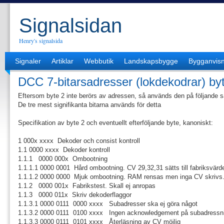
Signalsidan
Henry's signalsida
Signaler
Artiklar
Webbutik
Landskapsbygge
Bygganvisn
DCC 7-bitarsadresser (lokdekodrar) by
Eftersom byte 2 inte berörs av adressen, så används den på följande s
De tre mest signifikanta bitarna används för detta
Specifikation av byte 2 och eventuellt efterföljande byte, kanoniskt:
1 000x xxxx Dekoder och consist kontroll
1.1 0000 xxxx Dekoder kontroll
1.1.1 0000 000x Ombootning
1.1.1.1 0000 0001 Hård ombootning. CV 29,32,31 sätts till fabriksvärd
1.1.1.2 0000 0000 Mjuk ombootning. RAM rensas men inga CV skrivs
1.1.2 0000 001x Fabrikstest. Skall ej anropas
1.1.3 0000 011x Skriv dekoderflaggor
1.1.3.1 0000 0111 0000 xxxx Subadresser ska ej göra något
1.1.3.2 0000 0111 0100 xxxx Ingen acknowledgement på subadressn
1.1.3.3 0000 0111 0101 xxxx Återläsning av CV möjlig