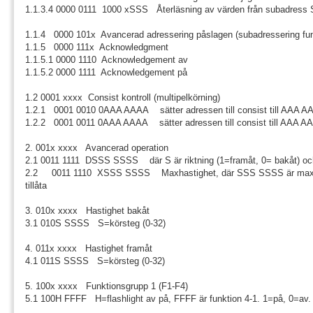
1.1.3.4 0000 0111 1000 xSSS Återläsning av värden från subadress 
1.1.4 0000 101x Avancerad adressering påslagen (subadressering fun
1.1.5 0000 111x Acknowledgment
1.1.5.1 0000 1110 Acknowledgement av
1.1.5.2 0000 1111 Acknowledgement på
1.2 0001 xxxx Consist kontroll (multipelkörning)
1.2.1 0001 0010 0AAA AAAA sätter adressen till consist till AAA A
1.2.2 0001 0011 0AAA AAAA sätter adressen till consist till AAA A
2. 001x xxxx Avancerad operation
2.1 0011 1111 DSSS SSSS där S är riktning (1=framåt, 0= bakåt) oc
2.2 0011 1110 XSSS SSSS Maxhastighet, där SSS SSSS är maxim
tillåta
3. 010x xxxx Hastighet bakåt
3.1 010S SSSS S=körsteg (0-32)
4. 011x xxxx Hastighet framåt
4.1 011S SSSS S=körsteg (0-32)
5. 100x xxxx Funktionsgrupp 1 (F1-F4)
5.1 100H FFFF H=flashlight av på, FFFF är funktion 4-1. 1=på, 0=av.