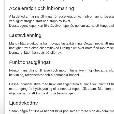
Acceleration och inbromsning
Alla dekodrar har inställningar för accelleration och inbromsning. Dessa bå
verklighetstrogen start och stopp av loket.
Dessa egenskaper kan förstås även uppnås genom att ha ett tungt sväng
Lastavkänning
Många bättre dekodrar har inbyggd lastavkänning. Detta innebär att man
hastighet trots ökad eller minskad lutning eller ökat motstånd mot rälse
Denna funktion kan slås på eller av.
Funktionsutgångar
Förutom anslutning till rälsen och motorn finns även möjlighet att anslut
belysning, rökgenerator och automatiskt koppel.
Dessa utgångar styrs med funktionsangenterna till varje lok. Normalt fi
extra utgång för hyttbeysning eller separat toppstrålkastare. Man kan 
utgångarna för att kunna dimma belysningen.
Ljuddekodrar
Sedan några år tillbaka har det blivit populärt att förse sina dekodrar