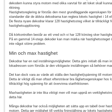
dekodern kunna styra motorn med olika varvtal för att loket skall kunn
riktning.
Hastighetsreglering är förstås den mest grundläggande egenskapen för 
standarder där de äldsta dekodrarna kan reglera lokets hastighet i 14 el
De flesta nyare dekodrar klarar 128 hastighetssteg vilket är tillräckligt f
hastighetsupplösning.
Då körkontrollen består av ett vred och vi har 128 körsteg sker hastighe
På en gammal 14-stegs dekoder kan man märka när hastighetssteget öka
inte något större problem.
Min och max hastighet
Dekodrar har en rad inställningsmöjligheter. Detta görs initialt då man 
lokadressen som förstås är den viktigaste inställningen så behöver man 
Det kan dock vara av värde att ställa den hastighet(spänning till moto
Detta är viktigt då man oftast eftersträvar bra lågfartsegenskaper hos
tillräckligt hög spänning för att övervinna startfriktionen.
Maxhastigheten är inte lika viktigt men vill man uppnå en verklighets
detta här.
Många dekodrar har också möjligheten att sätta upp en tabell över hast
motorn. Detta ger möjlighet till verklig fininställning av lokets hastigh