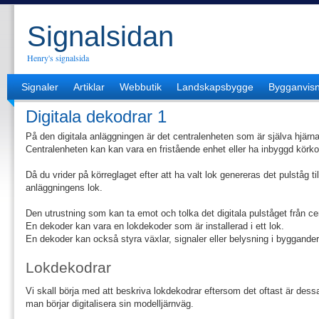
Signalsidan
Henry's signalsida
Signaler
Artiklar
Webbutik
Landskapsbygge
Bygganvisn
Digitala dekodrar 1
På den digitala anläggningen är det centralenheten som är själva hjärn
Centralenheten kan kan vara en fristående enhet eller ha inbyggd körkon
Då du vrider på körreglaget efter att ha valt lok genereras det pulståg
anläggningens lok.
Den utrustning som kan ta emot och tolka det digitala pulståget från c
En dekoder kan vara en lokdekoder som är installerad i ett lok.
En dekoder kan också styra växlar, signaler eller belysning i byggander
Lokdekodrar
Vi skall börja med att beskriva lokdekodrar eftersom det oftast är de
man börjar digitalisera sin modelljärnväg.