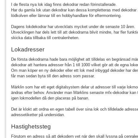
I de flesta nya lok idag finns dekodrar redan förinstallerade.
Har du gamla lok utan dekodrar kan dessa kompletteras med dekodrar
lödkolven eller lämnar till en hobbyhandlare för eftermontering.
Dagens lokdekodrar har utvecklats mycket under de senaste 10 åren.
Utvecklingen har dels lett till att dekodrarna blivit mindre, har fler funkt
skicka data tillbaka till centralenheten.
Lokadresser
De första dekodrarna hade bara möjlighet att tilldelas en begränsad män
dekodrar att hantera adresser från 1 till 1000 vilket gör att de egna lok
Om man köper en ny dekoder eller ett lok med inbyggd dekoder har den
får man sedan byta till den adress som passar.
Märklin som har ett eget digitalsystem delar ut adresser till varje lokm
ändras efter behov. Använder man Märklins senaste mfx-dekodrar kan t
igen lokmodellen då den placeras på banan.
Det är klokt att ordna en egen tabell över sina lok och tilldelade adr
adressetiketter på undersidan.
Hastighetssteg
Förutom en adress så att dekodern vet när den skall lyssna på cenr