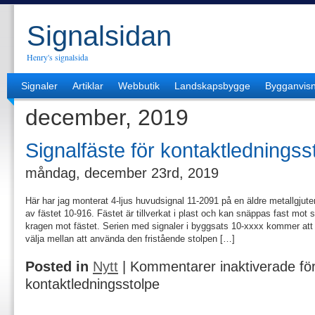
Signalsidan
Henry's signalsida
Signaler
Artiklar
Webbutik
Landskapsbygge
Bygganvisn
december, 2019
Signalfäste för kontaktledningss
måndag, december 23rd, 2019
Här har jag monterat 4-ljus huvudsignal 11-2091 på en äldre metallgjut
av fästet 10-916. Fästet är tillverkat i plast och kan snäppas fast mot
kragen mot fästet. Serien med signaler i byggsats 10-xxxx kommer att
välja mellan att använda den fristående stolpen […]
Posted in
Nytt
|
Kommentarer inaktiverade
för
kontaktledningsstolpe