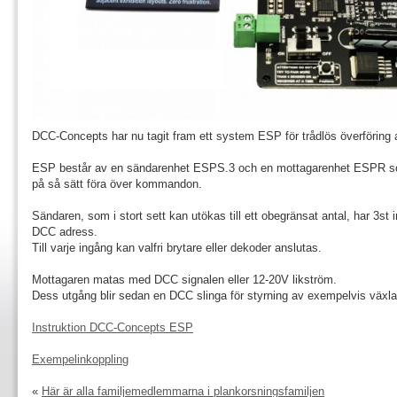
DCC-Concepts har nu tagit fram ett system ESP för trådlös överföri
ESP består av en sändarenhet ESPS.3 och en mottagarenhet ESPR so
på så sätt föra över kommandon.
Sändaren, som i stort sett kan utökas till ett obegränsat antal, har 3st 
DCC adress.
Till varje ingång kan valfri brytare eller dekoder anslutas.
Mottagaren matas med DCC signalen eller 12-20V likström.
Dess utgång blir sedan en DCC slinga för styrning av exempelvis växlar 
Instruktion DCC-Concepts ESP
Exempelinkoppling
«
Här är alla familjemedlemmarna i plankorsningsfamiljen