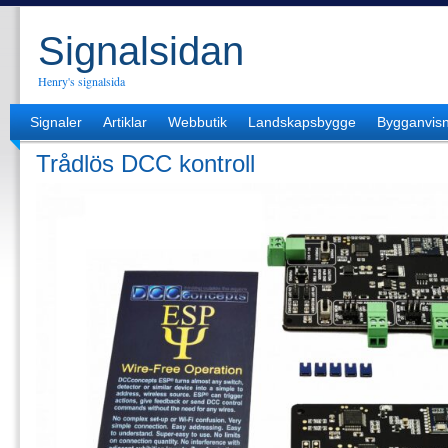
Signalsidan
Henry's signalsida
Signaler
Artiklar
Webbutik
Landskapsbygge
Bygganvisn
Trådlös DCC kontroll